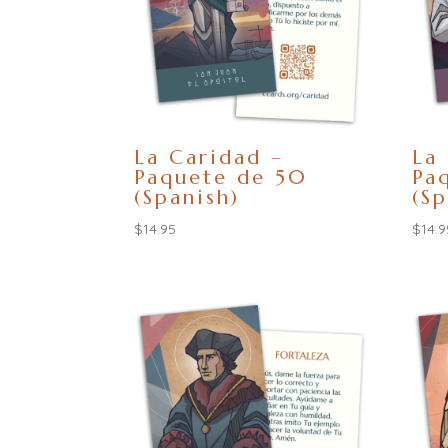
La Caridad –
La
Paquete de 50
Pa
(Spanish)
(Sp
$
14.95
$
14.9