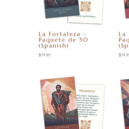
La Fortaleza –
La
Paquete de 50
Pa
(Spanish)
(Sp
$
14.95
$
14.9